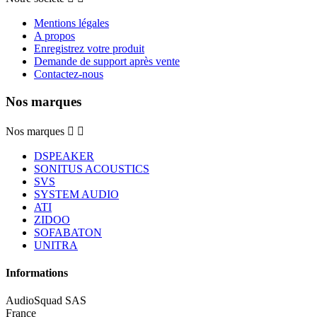
Mentions légales
A propos
Enregistrez votre produit
Demande de support après vente
Contactez-nous
Nos marques
Nos marques


DSPEAKER
SONITUS ACOUSTICS
SVS
SYSTEM AUDIO
ATI
ZIDOO
SOFABATON
UNITRA
Informations
AudioSquad SAS
France