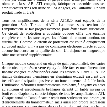
ohms en classe AB. ATI conçoit, fabrique et assemble tous ses
amplificateurs dans son usine de Los Angeles, en Californie. Un vrai
produit made in USA.
Tous les amplificateurs de la série AT1820 sont équipés de la
protection Soft Turn-on d'ATI. La mise sous tension de
l'amplificateur se fait progressivement, pour éviter toute surtension.
Ce circuit de protection à couplage optique offre une garantie
complète contre les surcharges, les défauts de courant continu, ou
surchauffe. Comme le circuit de protection est couplé optiquement
au circuit audio, il n'y a pas de connexion électrique directe et donc
aucune incidence sur la qualité du son. Un disjoncteur magnétique
offre une sécurité supplémentaire.
Chaque module comprend un étage de gain personnalisé, des cartes
de circuits imprimés en verre époxy double face et une alimentation
linéaire conçues et développées dans les ateliers ATI aux USA. De
grands dissipateurs thermiques en aluminium extrudé assurent une
très efficace dissipation passive et un fonctionnement à faible bruit.
L'utilisation d'énormes transformateurs toroïdaux, à noyaux en acier
au silicium et enroulements bi-filaires garantit un faible niveau de
bruit et de diaphonie, caractéristiques de tous les amplificateurs ATI.
Chaque canal de l'amplificateur reçoit non seulement son propre jeu
d'enroulements du transformateur, mais aussi son propre redresseur
et ses propres condensateurs de stockage, donnant ainsi à chaque