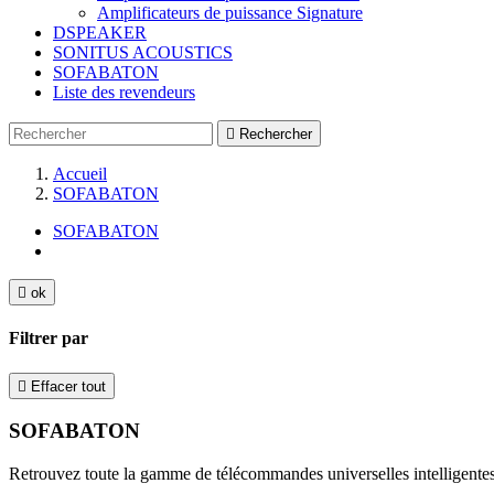
Amplificateurs de puissance Signature
DSPEAKER
SONITUS ACOUSTICS
SOFABATON
Liste des revendeurs

Rechercher
Accueil
SOFABATON
SOFABATON

ok
Filtrer par

Effacer tout
SOFABATON
Retrouvez toute la gamme de télécommandes universelles intelligente