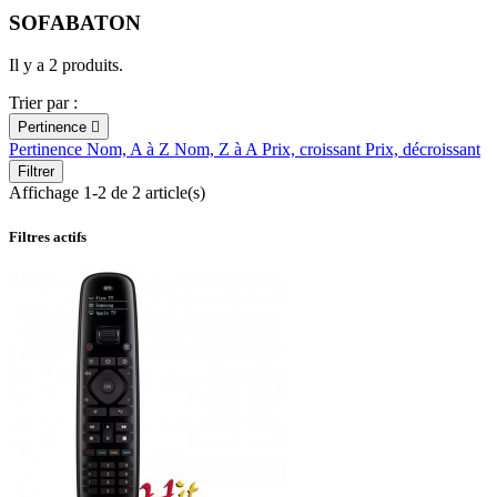
SOFABATON
Il y a 2 produits.
Trier par :
Pertinence

Pertinence
Nom, A à Z
Nom, Z à A
Prix, croissant
Prix, décroissant
Filtrer
Affichage 1-2 de 2 article(s)
Filtres actifs