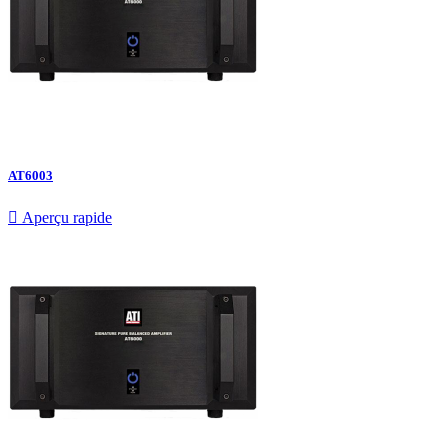
AT6003

Aperçu rapide