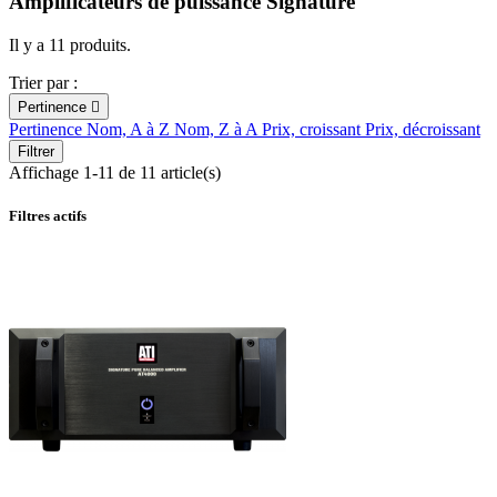
Amplificateurs de puissance Signature
Il y a 11 produits.
Trier par :
Pertinence

Pertinence
Nom, A à Z
Nom, Z à A
Prix, croissant
Prix, décroissant
Filtrer
Affichage 1-11 de 11 article(s)
Filtres actifs