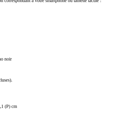
on correspondant à votre smartphone ou tablette tactile :
no noir
luses).
,1 (P) cm