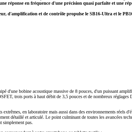
une réponse en fréquence d'une précision quasi parfaite et une répo
ur, d'amplification et de contrôle propulse le SB16-Ultra et le PB
uipé d'une
bobine acoustique massive de 8 pouces, d'un puissant ampli
SFET, trois ports à haut débit de 3,5 pouces
et de nombreux réglages D
ts extrêmes, en laboratoire mais aussi dans des environnements réels d'
ent détaillé et articulé.
Le point culminant de toutes les avancées tec
out simplement pas.