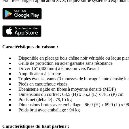
Pour télécharger l'application SVS, cliquez sur le système d'exploitati
Caractéristiques du caisson :
Disponible en placage bois chêne noir véritable ou laque pia
Grille de protection en acier garantie sans résonance
Driver 16" (406 mm) à émission vers l'avant
Amplificateur à l'arrière
Triples évents avants (3 mousses de blocage haute densité inc
Pieds en caoutchouc vissés
Ebenisterie rigide en fibres à moyenne densité (MDF)
Dimensions du coffret : 63,5 (H) x 55,2 (L) x 78,5 (P) cm
Poids net (déballé) : 79,15 kg
Dimensions brutes avec emballage : 86,9 (H) x 69,9 (L) x 98
Poids brut avec emballage : 94 kg
Caractéristiques du haut parleur :