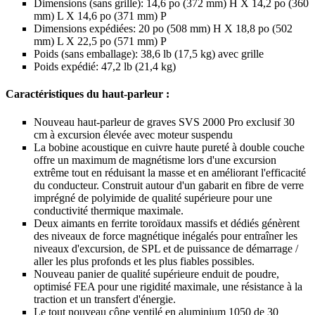
Dimensions (sans grille): 14,6 po (372 mm) H X 14,2 po (360
mm) L X 14,6 po (371 mm) P
Dimensions expédiées: 20 po (508 mm) H X 18,8 po (502
mm) L X 22,5 po (571 mm) P
Poids (sans emballage): 38,6 lb (17,5 kg) avec grille
Poids expédié: 47,2 lb (21,4 kg)
Caractéristiques du haut-parleur :
Nouveau haut-parleur de graves SVS 2000 Pro exclusif 30
cm à excursion élevée avec moteur suspendu
La bobine acoustique en cuivre haute pureté à double couche
offre un maximum de magnétisme lors d'une excursion
extrême tout en réduisant la masse et en améliorant l'efficacité
du conducteur. Construit autour d'un gabarit en fibre de verre
imprégné de polyimide de qualité supérieure pour une
conductivité thermique maximale.
Deux aimants en ferrite toroïdaux massifs et dédiés génèrent
des niveaux de force magnétique inégalés pour entraîner les
niveaux d'excursion, de SPL et de puissance de démarrage /
aller les plus profonds et les plus fiables possibles.
Nouveau panier de qualité supérieure enduit de poudre,
optimisé FEA pour une rigidité maximale, une résistance à la
traction et un transfert d'énergie.
Le tout nouveau cône ventilé en aluminium 1050 de 30