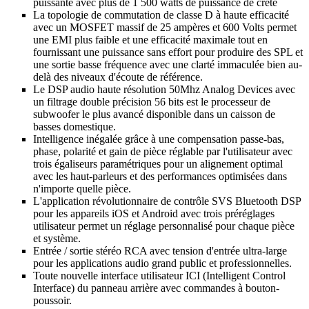
puissante avec plus de 1 500 watts de puissance de crête
La topologie de commutation de classe D à haute efficacité
avec un MOSFET massif de 25 ampères et 600 Volts permet
une EMI plus faible et une efficacité maximale tout en
fournissant une puissance sans effort pour produire des SPL et
une sortie basse fréquence avec une clarté immaculée bien au-
delà des niveaux d'écoute de référence.
Le DSP audio haute résolution 50Mhz Analog Devices avec
un filtrage double précision 56 bits est le processeur de
subwoofer le plus avancé disponible dans un caisson de
basses domestique.
Intelligence inégalée grâce à une compensation passe-bas,
phase, polarité et gain de pièce réglable par l'utilisateur avec
trois égaliseurs paramétriques pour un alignement optimal
avec les haut-parleurs et des performances optimisées dans
n'importe quelle pièce.
L'application révolutionnaire de contrôle SVS Bluetooth DSP
pour les appareils iOS et Android avec trois préréglages
utilisateur permet un réglage personnalisé pour chaque pièce
et système.
Entrée / sortie stéréo RCA avec tension d'entrée ultra-large
pour les applications audio grand public et professionnelles.
Toute nouvelle interface utilisateur ICI (Intelligent Control
Interface) du panneau arrière avec commandes à bouton-
poussoir.