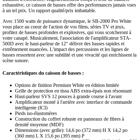
exhaustive, ce caisson de basses offre des performances jamais vues
à un tel prix. Un rapport qualité/prix imbattable.
Avec 1500 watts de puissance dynamique, le SB-2000 Pro White
vous place au coeur de l'action de vos films, séries TV et jeux,
profitez de basses profondes et explosives, qui vous scotcheront à
votre canapé. Musicalement, l'association de l'amplificateur STA-
500D avec le haut-parleur de 12" délivre des basses rapides et
extrêmement nuancées. L'impact des percussions et les lignes de
basses ressortent avec une subtilité et une vivacité qui enrichissent la
scène sonore.
Caractéristiques du caisson de basses :
Options de finition Premium White en édition limitée
Grille de protection en tissu ABS extra-épais non résonnant
Haut-parleur SVS 12 pouces à grande course à l'avant
Amplificateur monté à l'arrière avec interface de commande
intelligente (ICI)
Pieds iso-élastomères
Construction du coffret robuste en panneaux de fibres à
densité moyenne (MDF)
Dimensions (avec grille): 14,6 po (372 mm) H X 14,2 po
(360 mm) L X 15,6 po (395 mm) P